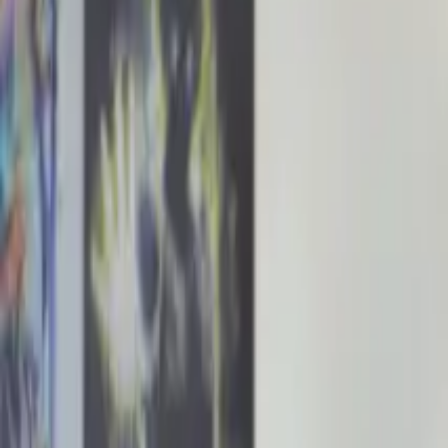
Maak een afspraak
Menu
Navigatie
01
Ik wil een afspraak